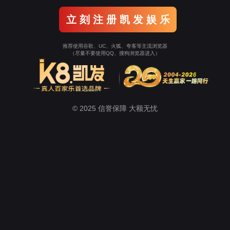
常见
新闻
服务
关于九州
问题
资讯
流程
KU酷游
行业知识