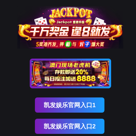
凯发娱乐官网入口1
凯发娱乐官网入口2