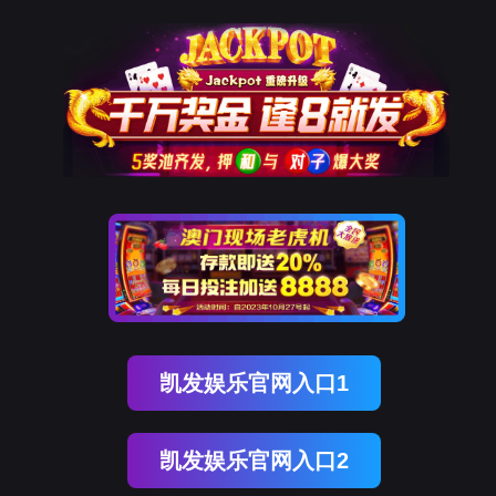
凯发娱乐官网入口1
凯发娱乐官网入口2