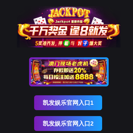
凯发娱乐官网入口1
凯发娱乐官网入口2