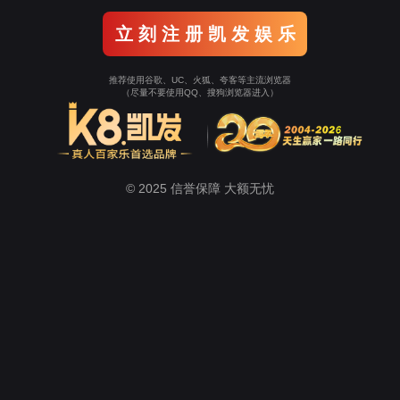
常见
新闻
服务
关于九州
问题
资讯
流程
KU酷游
国粮食生产先进县（区）”“河北省农业绿色发展先行示范区”
要支柱产业◈✿★。张家口市宣化区农业农村局积极构建绿色生产体
效应◈✿★，将“小谷子”做成“大文章”◈✿★。