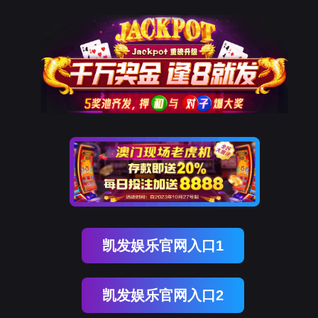
凯发娱乐官网入口1
凯发娱乐官网入口2