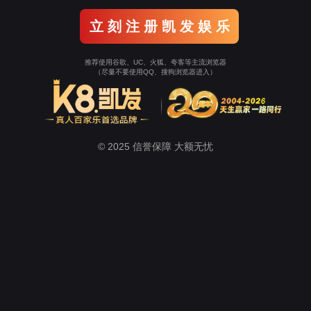
立 刻 注 册 凯 发 娱 乐
推荐使用谷歌、UC、火狐、夸客等主流浏览器
（尽量不要使用QQ、搜狗浏览器进入）
© 2025 信誉保障 大额无忧