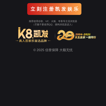
立 刻 注 册 凯 发 娱 乐
推荐使用谷歌、UC、火狐、夸客等主流浏览器
（尽量不要使用QQ、搜狗浏览器进入）
© 2025 信誉保障 大额无忧